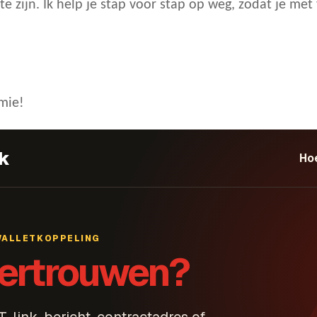
te zijn. Ik help je stap voor stap op weg, zodat je m
emie!