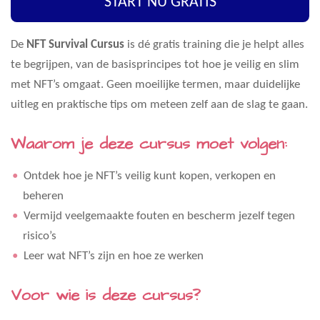
START NU GRATIS
a
t
t
y
e
e
De
NFT Survival Cursus
is dé gratis training die je helpt alles
r
te begrijpen, van de basisprincipes tot hoe je veilig en slim
f
met NFT’s omgaat. Geen moeilijke termen, maar duidelijke
u
uitleg en praktische tips om meteen zelf aan de slag te gaan.
l
Waarom je deze cursus moet volgen:
l
s
Ontdek hoe je NFT’s veilig kunt kopen, verkopen en
c
beheren
r
Vermijd veelgemaakte fouten en bescherm jezelf tegen
e
risico’s
e
Leer wat NFT’s zijn en hoe ze werken
n
Voor wie is deze cursus?