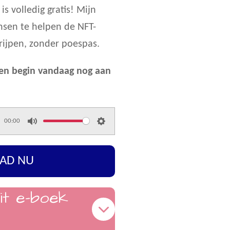
is volledig gratis! Mijn
nsen te helpen de NFT-
rijpen, zonder poespas.
 en begin vandaag nog aan
00:00
M
S
u
e
AD NU
t
t
e
t
it e-boek
i
n