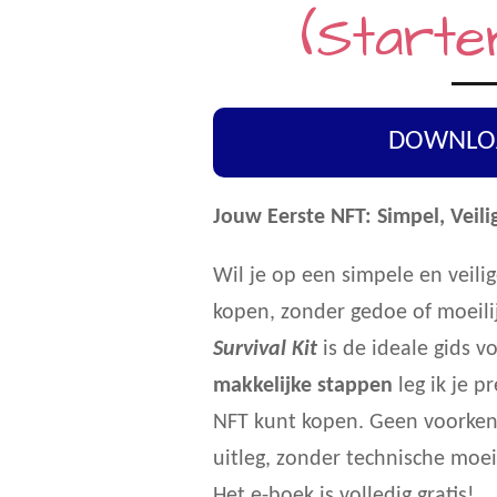
(Starte
DOWNLO
Jouw Eerste NFT: Simpel, Veili
Wil je op een simpele en veili
kopen, zonder gedoe of moeil
Survival Kit
is de ideale gids v
makkelijke stappen
leg ik je pr
NFT kunt kopen. Geen voorken
uitleg, zonder technische moe
Het e-boek is volledig gratis!