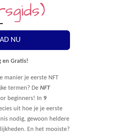
rsgids)
AD NU
g en Gratis!
ge manier je eerste NFT
ijke termen? De
NFT
oor beginners! In
9
ecies uit hoe je je eerste
nis nodig, gewoon heldere
ilijkheden. En het mooiste?