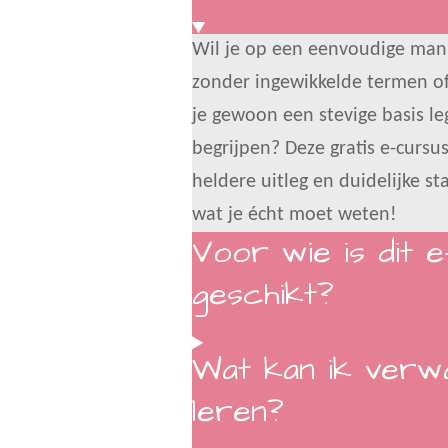
Wil je op een eenvoudige mani
zonder ingewikkelde termen of
je gewoon een stevige basis l
begrijpen? Deze gratis e-cursu
heldere uitleg en duidelijke s
wat je écht moet weten!
Voor wie is dit 
geschikt?
Wat kan ik verw
leren?