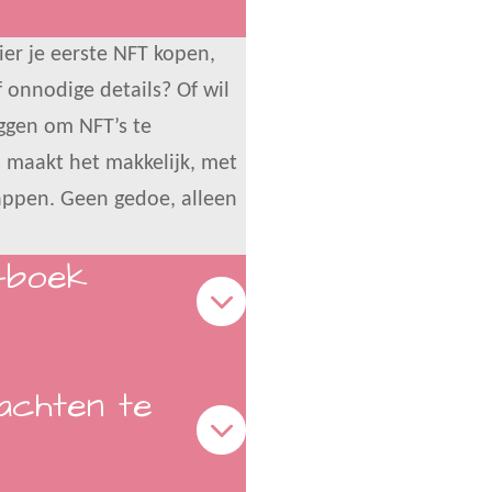
g
er je eerste NFT kopen,
s
 onnodige details? Of wil
eggen om NFT’s te
s maakt het makkelijk, met
tappen. Geen gedoe, alleen
e-boek
achten te