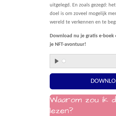
uitgelegd. En zoals gezegd: het 
doel is om zoveel mogelijk me
wereld te verkennen en te beg
Download nu je gratis e-boek
je NFT-avontuur!
P
l
DOWNLO
a
y
Waarom zou ik d
lezen?