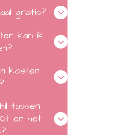
aal gratis?
ten kan ik
en?
en kosten
?
il tussen
Kit en het
s?