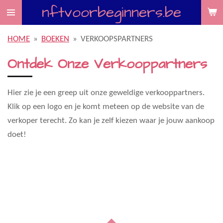
nftvoorbeginners.be
Ga
direct
naar
HOME
»
BOEKEN
»
VERKOOPSPARTNERS
de
Ontdek Onze Verkooppartners
hoofdinhoud
Hier zie je een greep uit onze geweldige verkooppartners.
Klik op een logo en je komt meteen op de website van de
verkoper terecht. Zo kan je zelf kiezen waar je jouw aankoop
doet!