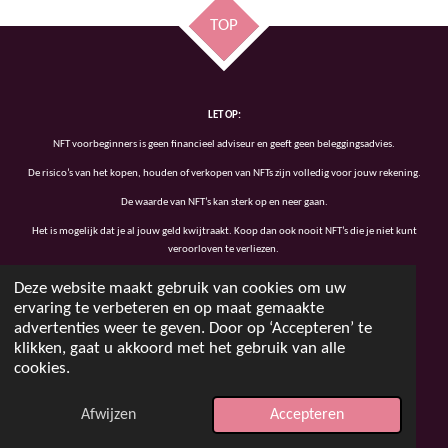
TOP
LET OP:
NFT voorbeginners is geen financieel adviseur en geeft geen beleggingsadvies.
De risico’s van het kopen, houden of verkopen van NFTs zijn volledig voor jouw rekening.
De waarde van NFT’s kan sterk op en neer gaan.
Het is mogelijk dat je al jouw geld kwijtraakt. Koop dan ook nooit NFT’s die je niet kunt
veroorloven te verliezen
.
Deze website maakt gebruik van cookies om uw
ervaring te verbeteren en op maat gemaakte
advertenties weer te geven. Door op ‘Accepteren’ te
Lees voor de volledigheid ook nog even
klikken, gaat u akkoord met het gebruik van alle
Privacybeleid
|
Cookiebeleid
|
Algemene voorwaarden
|
Disclaimer
|
Contact
cookies.
© 2024 - 2026 nftvoorbeginners.be
Powered by
JouwWeb
Afwijzen
Accepteren